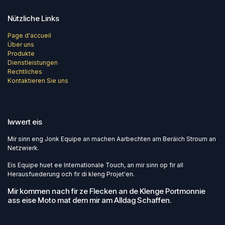
Nützliche Links
Page d'accueil
Über uns
Produkte
Dienstleistungen
Rechtliches
Kontaktieren Sie uns
Iwwert eis
Mir sinn eng Jonk Equipe an machen Aarbechten am Beräich Stroum an
Netzwierk.
Eis Equipe huet ee Internationale Touch, an mir sinn op fir all
Herausfuederung och fir di kleng Projet'en.
Mir kommen nach fir ze Flecken an de Klenge Portmonnie
ass eise Moto mat dem mir am Alldag Schaffen.