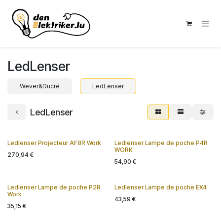
Se rendre au contenu
LedLenser
Wever&Ducré
LedLenser
LedLenser
Ledlenser Projecteur AF8R Work
Ledlenser Lampe de poche P4R
WORK
270,94
€
54,90
€
Ledlenser Lampe de poche P2R
Ledlenser Lampe de poche EX4
Work
43,59
€
35,15
€