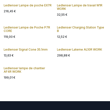
Ledlenser Lampe de poche EX7R
Ledlenser Lampe de travail W1R
En Stock
WORK
216,45
€
32,55
€
Ledlenser Lampe de Poche P7R
Ledlenser Charging Station Type
Nouveau !
Nouveau !
CORE
B
119,00
€
12,52
€
Ledlenser Signal Cone 35.1mm
Ledlenser Laterne AL10R WORK
13,63
€
298,88
€
Ledlenser lampe de chantier
AF4R WORK
199,01
€