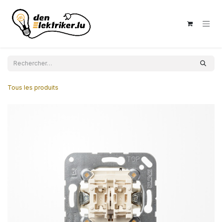
Se rendre au contenu
Tous les produits