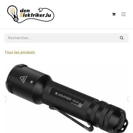
Se rendre au contenu
Tous les produits