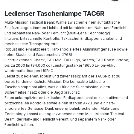
Ledlenser Taschenlampe TAC6R
Multi-Mission Tactical Beam: Wähle zwischen einem auf taktische
Einsätze abgestimmten Lichtbild mit kombiniertem Nah- und Fernlicht
und separatem Nah- oder Fernlicht (Multi-Lens Technology)
Intuitive, blitzschnelle Kontrolle: Taktischer Endkappenschalter und
mechanische Transportsperre
Robust und einsatzbereit: Hart-anodisiertes Aluminiumgehäuse sowie
hoher Staub- und Wasserschutz (IP68)
Lichtfunktionen: Check, TAC Mid, TAC High, Search, TAC Boost, Strobe;
bis zu 2000 lm (34.000 cd) Leistungsstarker 18650 Li-Ion-Akku,
wiederaufladbar per USB-C
Leicht zu bedienen, robust und zuverlässig: Mit der TAC6R bist du
bereit für deine nächste Mission. Die kompakte taktische
Taschenlampe hat alles, was du für eine Suchmission, einen
Sicherheitseinsatz oder die Jagd brauchst:
Einen unkomplizierten taktischen Endkappenschalter zur intuitiven und
blitzschnellen Kontrolle sowie einen starken Akku und ein hart-
anodisiertes Gehäuse. Dank unserer bahnbrechenden Multi-Lens
Technology kannst du sogar zwischen einem Multi-Mission Tactical
Beam, der Nah- und Fernlicht vereint, und separatem Nah- oder
Fernlicht wählen.