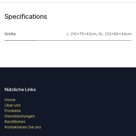
Specifications
Größe
L: 210x75x43cm
,
XL: 220x80x44cm
Nützliche Links
Home
Über uns
Produkte
Dienstleistungen
Rechtliches
Kontaktieren Sie uns