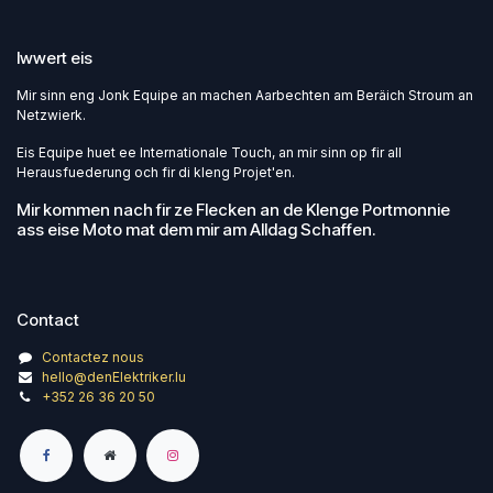
Iwwert eis
Mir sinn eng Jonk Equipe an machen Aarbechten am Beräich Stroum an
Netzwierk.
Eis Equipe huet ee Internationale Touch, an mir sinn op fir all
Herausfuederung och fir di kleng Projet'en.
Mir kommen nach fir ze Flecken an de Klenge Portmonnie
ass eise Moto mat dem mir am Alldag Schaffen.
Contact
Contactez nous
hello@denElektriker.lu
+352 26 36 20 50