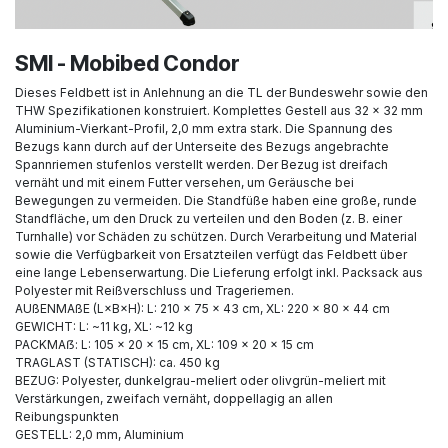
SMI - Mobibed Condor
Dieses Feldbett ist in Anlehnung an die TL der Bundeswehr sowie den
THW Spezifikationen konstruiert. Komplettes Gestell aus 32 × 32 mm
Aluminium-Vierkant-Profil, 2,0 mm extra stark. Die Spannung des
Bezugs kann durch auf der Unterseite des Bezugs angebrachte
Spannriemen stufenlos verstellt werden. Der Bezug ist dreifach
vernäht und mit einem Futter versehen, um Geräusche bei
Bewegungen zu vermeiden. Die Standfüße haben eine große, runde
Standfläche, um den Druck zu verteilen und den Boden (z. B. einer
Turnhalle) vor Schäden zu schützen. Durch Verarbeitung und Material
sowie die Verfügbarkeit von Ersatzteilen verfügt das Feldbett über
eine lange Lebenserwartung. Die Lieferung erfolgt inkl. Packsack aus
Polyester mit Reißverschluss und Trageriemen.
AUßENMAßE (L×B×H): L: 210 × 75 × 43 cm, XL: 220 × 80 × 44 cm
GEWICHT: L: ~11 kg, XL: ~12 kg
PACKMAẞ: L: 105 × 20 × 15 cm, XL: 109 × 20 × 15 cm
TRAGLAST (STATISCH): ca. 450 kg
BEZUG: Polyester, dunkelgrau-meliert oder olivgrün-meliert mit
Verstärkungen, zweifach vernäht, doppellagig an allen
Reibungspunkten
GESTELL: 2,0 mm, Aluminium