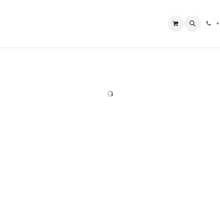
L Borne
Boutique
Nos Services
Aide
Impressum
+